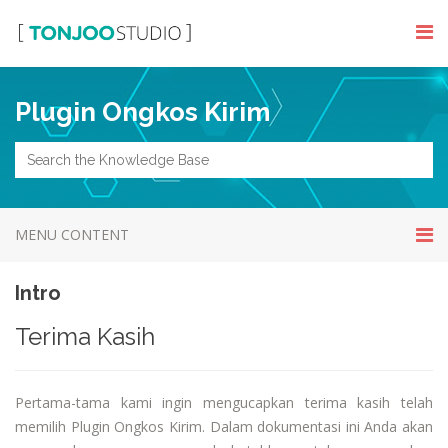
Plugin Ongkos Kirim
MENU CONTENT
Intro
Terima Kasih
Pertama-tama
kami ingin
mengucapkan terima
kasih telah
memilih
Plugin
Ongkos Kirim
.
Dalam
dokumentasi
ini Anda akan