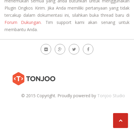
menemukan
semua yang anda butuhkan
untuk
menggunakan
Plugin Ongkos Kirim
.
Jika Anda
memiliki pertanyaan
yang
tidak
tercakup dalam
dokumentasi ini
,
silahkan buka
thread baru
di
Forum Dukungan
.
Tim support kami
akan
senang untuk
membantu Anda
.
© 2015 Copyright. Proudly powered by
Tonjoo Studio